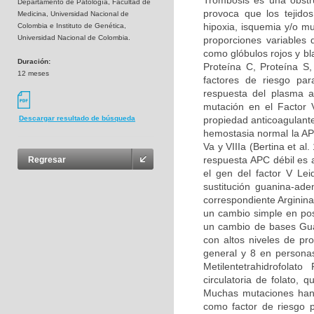
Trombosis es una obstru
Departamento de Patología, Facultad de
provoca que los tejidos
Medicina, Universidad Nacional de
hipoxia, isquemia y/o m
Colombia e Instituto de Genética,
Universidad Nacional de Colombia.
proporciones variables
como glóbulos rojos y bl
Duración:
Proteína C, Proteína S
12 meses
factores de riesgo par
respuesta del plasma a
mutación en el Factor 
propiedad anticoagulante
Descargar resultado de búsqueda
hemostasia normal la APC
Va y VIIIa (Bertina et al
respuesta APC débil es 
Regresar
el gen del factor V Le
sustitución guanina-ad
correspondiente Arginina
un cambio simple en pos
un cambio de bases Guan
con altos niveles de pr
general y 8 en persona
Metilentetrahidrofolat
circulatoria de folato,
Muchas mutaciones han 
como factor de riesgo p