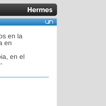
os en la
a en
ia, en el
-