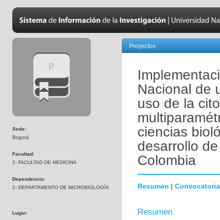
Proyectos
Implementaci
Nacional de 
uso de la cito
multiparamétr
ciencias biol
Sede:
Bogotá
desarrollo de
Facultad:
Colombia
2- FACULTAD DE MEDICINA
Dependencia:
Resumen
|
Convocatoria
2- DEPARTAMENTO DE MICROBIOLOGÍA
Resumen
Lugar: