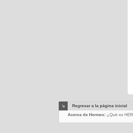
Regresar a la página inicial
Acerca de Hermes:
¿Qué es HE