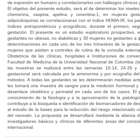
de expresión en humano y correlacionarlos con hallazgos clínicos 
El objetivo del presente estudio, será el de determinar los niveles
chemerina, vaspina, apelina y omentina-1, en mujeres gest
adipocitoquinas se correlacionaran con el índice HOMA-IR, los pa
índices antropométricos y ecográficos, durante el primero, seg
gestación. El presente es un estudio exploratorio prospectivo,
gestantes no obesas, no diabéticas y 30 mujeres no gestantes a q
determinaciones en cada uno de los tres trimestres de la gestaci
mujeres que asisten a controles de rutina de la consulta externa
Obstetricia de las clínicas, hospitales e Instituciones de conve
Facultad de Medicina de la Universidad Nacional de Colombia (t
las muestras se realizará entre las semanas 10-14, 24-26 y
gestacional será calculada por la amenorrea y por ecografía de
métodos. A todas las gestantes se les determinarán medidas ant
les tomará una muestra de sangre para la medición hormonal y 
desenlace obstétrico y perinatal en cada uno de los casos. El p
conocimiento de la fisiología y a la aproximación de la patolog
contribuye a la búsqueda e identificación de biomarcadores de dese
al estudio de la bases para la reducción del riesgo relacionado 
del neonato. La propuesta se desarrollará mediante la alianza de
investigadores básicos y clínicos de diferentes áreas del conoc
internacional.