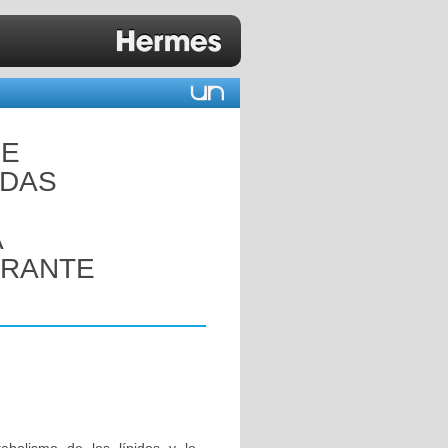
DE
ADAS
A
URANTE