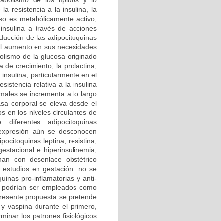
abolismo de los lípidos y lo
a resistencia a la insulina, la
poso es metabólicamente activo,
 insulina a través de acciones
ducción de las adipocitoquinas
y al aumento en sus necesidades
olismo de la glucosa originado
de crecimiento, la prolactina,
 insulina, particularmente en el
sistencia relativa a la insulina
rmales se incrementa a lo largo
asa corporal se eleva desde el
s en los niveles circulantes de
 diferentes adipocitoquinas
e expresión aún se desconocen
ocitoquinas leptina, resistina,
gestacional e hiperinsulinemia,
nan con desenlace obstétrico
 estudios en gestación, no se
uinas pro-inflamatorias y anti-
es podrían ser empleados como
presente propuesta se pretende
 y vaspina durante el primero,
rminar los patrones fisiológicos