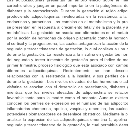
Las adipocitoquinas presentan un amplio efecto sobre el met
carbohidratos y juegan un papel importante en la patogénesis de l
diabetes y la aterosclerosis. Durante la gestación el tejido adi
produciendo adipocitoquinas involucradas en la resistencia a la
endocrinas y paracrinas. Los cambios en el metabolismo y la pro
se presentan en respuesta al crecimiento fetal y de la placenta 
metabólicas. La gestación se asocia con alteraciones en el metab
por la acción de hormonas de origen placentario como la hormona 
el cortisol y la progesterona, las cuales antagonizan la acción de la
segundo y tercer trimestres de gestación, lo cual conlleva a una re
durante la gestación. La resistencia a la insulina en gestantes no
del segundo y tercer trimestre de gestación pero el índice de m
primer trimestre, proceso fisiológico que está asociado con cambio
diferentes adipocitoquinas. Recientemente se han descrito
relacionadas con la resistencia a la insulina y sus perfiles d
durante la gestación. Los niveles elevados de las hormonas o adip
visfatina se asocian con el desarrollo de preeclampia, diabetes 
mientras que los niveles elevados de adiponectina se relacio
favorable tanto para la madre como el neonato. Aunque existen
conocen los perfiles de expresión en el humano de las adipocitoq
inflamatorias chemerina, apelina, vaspina y omentina, las cual
potenciales biomarcadores de desenlace obstétrico. Mediante la 
analizar la expresión de las adipocitoquinas omentina-1, apelina
segundo y tercer trimestre de la gestación, lo cual permitiría dete