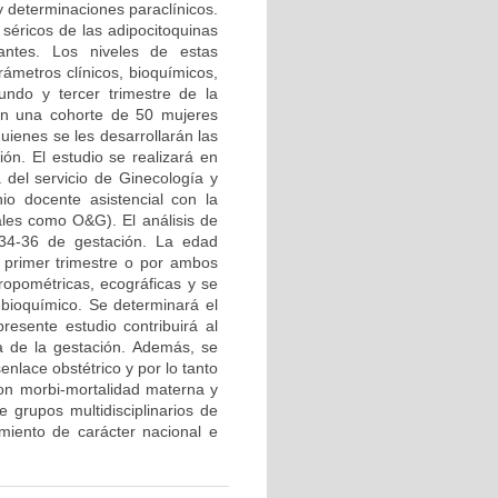
y determinaciones paraclínicos.
 séricos de las adipocitoquinas
antes. Los niveles de estas
rámetros clínicos, bioquímicos,
undo y tercer trimestre de la
 en una cohorte de 50 mujeres
uienes se les desarrollarán las
ón. El estudio se realizará en
 del servicio de Ginecología y
nio docente asistencial con la
ales como O&G). El análisis de
 34-36 de gestación. La edad
l primer trimestre o por ambos
ropométricas, ecográficas y se
bioquímico. Se determinará el
resente estudio contribuirá al
ía de la gestación. Además, se
nlace obstétrico y por lo tanto
con morbi-mortalidad materna y
 grupos multidisciplinarios de
imiento de carácter nacional e