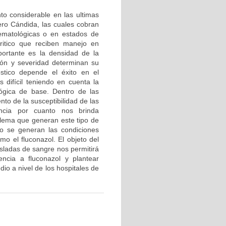
o considerable en las ultimas
ero Cándida, las cuales cobran
hematológicas o en estados de
ritico que reciben manejo en
portante es la densidad de la
ción y severidad determinan su
stico depende el éxito en el
 difícil teniendo en cuenta la
ógica de base. Dentro de las
nto de la susceptibilidad de las
ancia por cuanto nos brinda
ilema que generan este tipo de
o se generan las condiciones
mo el fluconazol. El objeto del
isladas de sangre nos permitirá
encia a fluconazol y plantear
io a nivel de los hospitales de