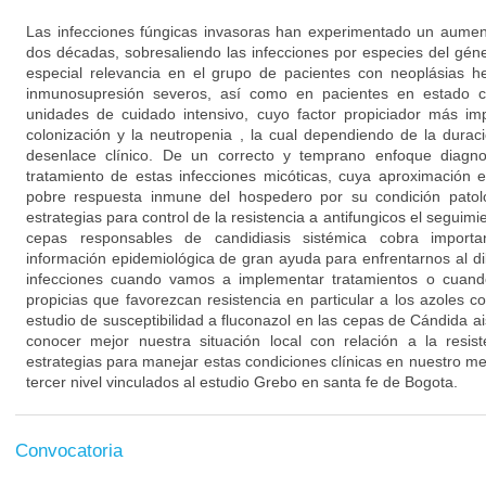
Las infecciones fúngicas invasoras han experimentado un aument
dos décadas, sobresaliendo las infecciones por especies del gén
especial relevancia en el grupo de pacientes con neoplásias 
inmunosupresión severos, así como en pacientes en estado c
unidades de cuidado intensivo, cuyo factor propiciador más im
colonización y la neutropenia , la cual dependiendo de la dura
desenlace clínico. De un correcto y temprano enfoque diagno
tratamiento de estas infecciones micóticas, cuya aproximación es
pobre respuesta inmune del hospedero por su condición patol
estrategias para control de la resistencia a antifungicos el seguimie
cepas responsables de candidiasis sistémica cobra import
información epidemiológica de gran ayuda para enfrentarnos al d
infecciones cuando vamos a implementar tratamientos o cuand
propicias que favorezcan resistencia en particular a los azoles co
estudio de susceptibilidad a fluconazol en las cepas de Cándida a
conocer mejor nuestra situación local con relación a la resist
estrategias para manejar estas condiciones clínicas en nuestro med
tercer nivel vinculados al estudio Grebo en santa fe de Bogota.
Convocatoria