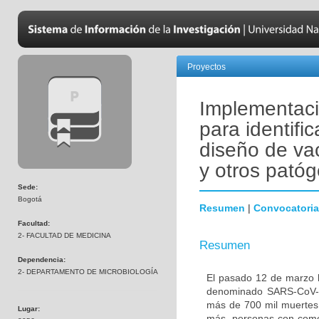
Proyectos
Implementació
para identific
diseño de va
y otros pató
Sede:
Bogotá
Resumen
|
Convocatoria
Facultad:
2- FACULTAD DE MEDICINA
Resumen
Dependencia:
2- DEPARTAMENTO DE MICROBIOLOGÍA
El pasado 12 de marzo l
denominado SARS-CoV-2
más de 700 mil muertes 
Lugar:
más, personas con comor