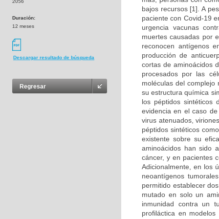
2056
bajos recursos [1]. A p
paciente con Covid-19 en
Duración:
12 meses
urgencia vacunas cont
muertes causadas por es
reconocen antígenos en
producción de anticuer
Descargar resultado de búsqueda
cortas de aminoácidos d
procesados por las cél
moléculas del complejo m
Regresar
su estructura química si
los péptidos sintéticos
evidencia en el caso d
virus atenuados, virion
péptidos sintéticos com
existente sobre su efic
aminoácidos han sido a
cáncer, y en pacientes c
Adicionalmente, en los 
neoantígenos tumorales 
permitido establecer do
mutado en solo un amino
inmunidad contra un t
profiláctica en modelos