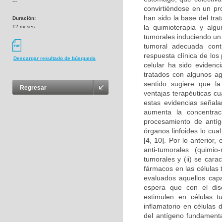
---
convirtiéndose en un pro
han sido la base del tr
Duración:
la quimioterapia y alg
12 meses
tumorales induciendo un 
tumoral adecuada cont
respuesta clínica de lo
Descargar resultado de búsqueda
celular ha sido eviden
tratados con algunos ag
sentido sugiere que la
Regresar
ventajas terapéuticas c
estas evidencias señala
aumenta la concentraci
procesamiento de antíge
órganos linfoides lo cua
[4, 10]. Por lo anterior
anti-tumorales (quimio
tumorales y (ii) se cara
fármacos en las células 
evaluados aquellos cap
espera que con el dise
estimulen en células 
inflamatorio en células
del antígeno fundamenta