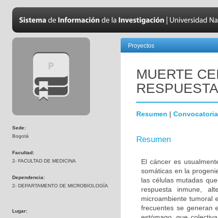
Proyectos
MUERTE CE
RESPUESTA
Resumen
|
Convocatoria
Sede:
Bogotá
Resumen
Facultad:
El cáncer es usualment
2- FACULTAD DE MEDICINA
somáticas en la progenie
Dependencia:
las células mutadas que
2- DEPARTAMENTO DE MICROBIOLOGÍA
respuesta inmune, alte
microambiente tumoral e
frecuentes se generan en
Lugar:
estómago, que colectiv