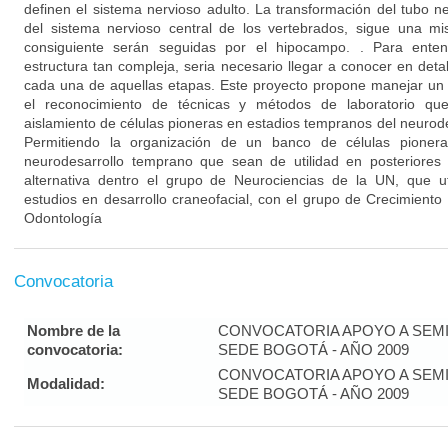
definen el sistema nervioso adulto. La transformación del tubo ne
del sistema nervioso central de los vertebrados, sigue una m
consiguiente serán seguidas por el hipocampo. . Para ente
estructura tan compleja, seria necesario llegar a conocer en detall
cada una de aquellas etapas. Este proyecto propone manejar un 
el reconocimiento de técnicas y métodos de laboratorio que 
aislamiento de células pioneras en estadios tempranos del neurode
Permitiendo la organización de un banco de células pionera
neurodesarrollo temprano que sean de utilidad en posteriores t
alternativa dentro el grupo de Neurociencias de la UN, que ut
estudios en desarrollo craneofacial, con el grupo de Crecimiento
Odontología
Convocatoria
Nombre de la
CONVOCATORIA APOYO A SEMI
convocatoria:
SEDE BOGOTÁ - AÑO 2009
CONVOCATORIA APOYO A SEMI
Modalidad:
SEDE BOGOTÁ - AÑO 2009