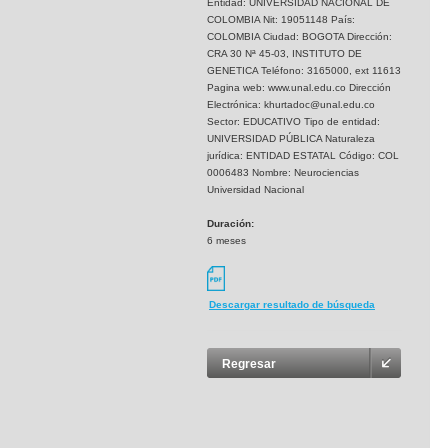
Entidad: UNIVERSIDAD NACIONAL DE
COLOMBIA Nit: 19051148 País:
COLOMBIA Ciudad: BOGOTA Dirección:
CRA 30 Nª 45-03, INSTITUTO DE
GENETICA Teléfono: 3165000, ext 11613
Pagina web: www.unal.edu.co Dirección
Electrónica: khurtadoc@unal.edu.co
Sector: EDUCATIVO Tipo de entidad:
UNIVERSIDAD PÚBLICA Naturaleza
jurídica: ENTIDAD ESTATAL Código: COL
0006483 Nombre: Neurociencias
Universidad Nacional
Duración:
6 meses
Descargar resultado de búsqueda
Regresar