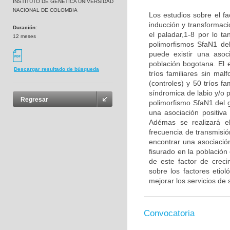
INSTITUTO DE GENETICA UNIVERSIDAD
NACIONAL DE COLOMBIA
Los estudios sobre el fa
inducción y transformaci
Duración:
el paladar,1-8 por lo ta
12 meses
polimorfismos SfaN1 de
puede existir una asoc
población bogotana. El 
Descargar resultado de búsqueda
tríos familiares sin ma
(controles) y 50 tríos f
síndromica de labio y/o p
Regresar
polimorfismo SfaN1 del g
una asociación positiva
Adémas se realizará el
frecuencia de transmisió
encontrar una asociación
fisurado en la població
de este factor de crec
sobre los factores etio
mejorar los servicios de 
Convocatoria