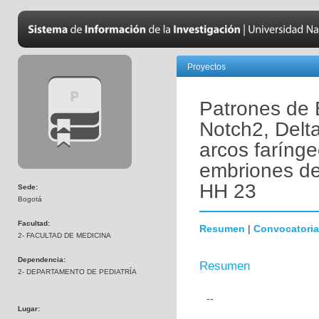
Proyectos
Patrones de 
Notch2, Delta
arcos farínge
embriones de
HH 23
Sede:
Bogotá
Facultad:
Resumen
|
Convocatoria
2- FACULTAD DE MEDICINA
Dependencia:
Resumen
2- DEPARTAMENTO DE PEDIATRÍA
--
Lugar: