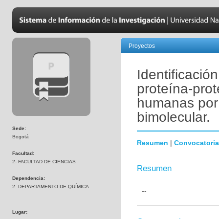
Proyectos
Identificació
proteína-pro
humanas por
bimolecular.
Sede:
Bogotá
Resumen
|
Convocatoria
Facultad:
2- FACULTAD DE CIENCIAS
Resumen
Dependencia:
2- DEPARTAMENTO DE QUÍMICA
--
Lugar: