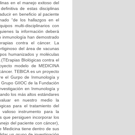
linas en el manejo exitoso del
efinitiva de estas disciplinas
aducir en beneficio al paciente
mado “de los hallazgos en el
uipos multi-disciplinarios con
 quienes la información deberá
 en inmunología han demostrado
rapias contra el cáncer. La
rtiginoso del área de vacunas
erpos humanizados y moléculas
 (TErapias BIológicas contra el
oyecto modelo de MEDICINA
cáncer. TEBICA es un proyecto
tre el Gurpo de Inmunología y
el Grupo GIIOC de la Fundación
nvestigación en Inmunología y
izando los más altos estándares
valuar en nuestro medio la
gicas para el tratamiento del
 valioso instrumento para la
s que persiguen incorporar los
anejo del paciente con cáncer),
e Medicina tiene dentro de sus
lidar un grupo de investigación