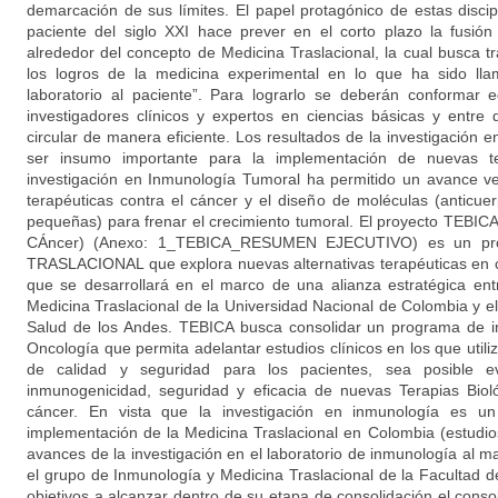
demarcación de sus límites. El papel protagónico de estas discip
paciente del siglo XXI hace prever en el corto plazo la fusión d
alrededor del concepto de Medicina Traslacional, la cual busca tr
los logros de la medicina experimental en lo que ha sido lla
laboratorio al paciente”. Para lograrlo se deberán conformar eq
investigadores clínicos y expertos en ciencias básicas y entre
circular de manera eficiente. Los resultados de la investigación
ser insumo importante para la implementación de nuevas te
investigación en Inmunología Tumoral ha permitido un avance ve
terapéuticas contra el cáncer y el diseño de moléculas (anticu
pequeñas) para frenar el crecimiento tumoral. El proyecto TEBICA
CÁncer) (Anexo: 1_TEBICA_RESUMEN EJECUTIVO) es un pr
TRASLACIONAL que explora nuevas alternativas terapéuticas en 
que se desarrollará en el marco de una alianza estratégica en
Medicina Traslacional de la Universidad Nacional de Colombia y 
Salud de los Andes. TEBICA busca consolidar un programa de i
Oncología que permita adelantar estudios clínicos en los que util
de calidad y seguridad para los pacientes, sea posible e
inmunogenicidad, seguridad y eficacia de nuevas Terapias Bioló
cáncer. En vista que la investigación en inmunología es un
implementación de la Medicina Traslacional en Colombia (estudio
avances de la investigación en el laboratorio de inmunología al m
el grupo de Inmunología y Medicina Traslacional de la Facultad d
objetivos a alcanzar dentro de su etapa de consolidación el conso