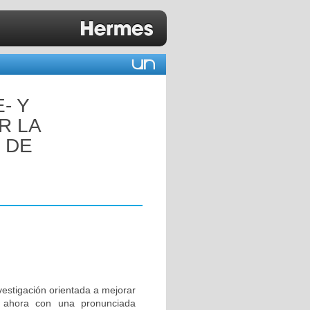
- Y
R LA
 DE
nvestigación orientada a mejorar
ta ahora con una pronunciada