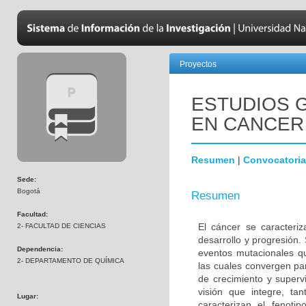
Proyectos
ESTUDIOS 
EN CANCER
Resumen
|
Convocatoria
Sede:
Bogotá
Resumen
Facultad:
El cáncer se caracteri
2- FACULTAD DE CIENCIAS
desarrollo y progresión.
Dependencia:
eventos mutacionales qu
2- DEPARTAMENTO DE QUÍMICA
las cuales convergen pa
de crecimiento y superv
visión que integre, ta
Lugar:
caracterizan el fenoti