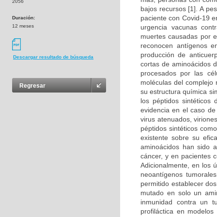
2056
bajos recursos [1]. A p
paciente con Covid-19 en
Duración:
12 meses
urgencia vacunas cont
muertes causadas por es
reconocen antígenos en
producción de anticuer
Descargar resultado de búsqueda
cortas de aminoácidos d
procesados por las cél
moléculas del complejo m
Regresar
su estructura química si
los péptidos sintéticos
evidencia en el caso d
virus atenuados, virion
péptidos sintéticos com
existente sobre su efic
aminoácidos han sido a
cáncer, y en pacientes c
Adicionalmente, en los 
neoantígenos tumorales 
permitido establecer do
mutado en solo un amino
inmunidad contra un t
profiláctica en modelos