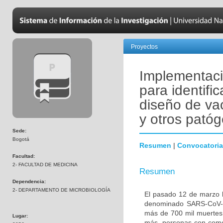
Proyectos
Implementació
para identific
diseño de va
y otros pató
Sede:
Bogotá
Resumen
|
Convocatoria
Facultad:
2- FACULTAD DE MEDICINA
Resumen
Dependencia:
2- DEPARTAMENTO DE MICROBIOLOGÍA
El pasado 12 de marzo l
denominado SARS-CoV-2
más de 700 mil muertes 
Lugar:
más, personas con comor