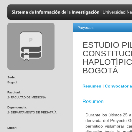
Proyectos
ESTUDIO PI
CONSTITUC
HAPLOTÍPIC
BOGOTÁ
Sede:
Bogotá
Resumen
|
Convocatoria
Facultad:
2- FACULTAD DE MEDICINA
Resumen
Dependencia:
2- DEPARTAMENTO DE PEDIATRÍA
Durante los últimos 25 a
derivada del Proyecto 
permitido vislumbrar c
Lugar:
dirección hacia la med