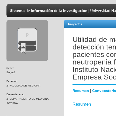
Proyectos
Utilidad de m
detección te
pacientes co
neutropenia f
Instituto Nac
Sede:
Bogotá
Empresa Soci
Facultad:
2- FACULTAD DE MEDICINA
Resumen
|
Convocatoria
Dependencia:
2- DEPARTAMENTO DE MEDICINA
INTERNA
Resumen