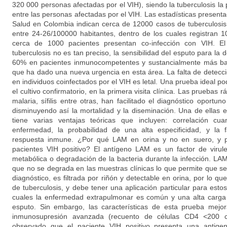
320 000 personas afectadas por el VIH), siendo la tuberculosis la p
entre las personas afectadas por el VIH. Las estadísticas presentad
Salud en Colombia indican cerca de 12000 casos de tuberculosis
entre 24-26/100000 habitantes, dentro de los cuales registran
cerca de 1000 pacientes presentan co-infección con VIH. El
tuberculosis no es tan preciso, la sensibilidad del esputo para la 
60% en pacientes inmunocompetentes y sustancialmente más baj
que ha dado una nueva urgencia en esta área. La falta de detecci
en individuos coinfectados por el VIH es letal. Una prueba ideal po
el cultivo confirmatorio, en la primera visita clínica. Las pruebas 
malaria, sífilis entre otras, han facilitado el diagnóstico oportun
disminuyendo así la mortalidad y la diseminación. Una de ellas e
tiene varias ventajas teóricas que incluyen: correlación cua
enfermedad, la probabilidad de una alta especificidad, y la
respuesta inmune. ¿Por qué LAM en orina y no en suero, y p
pacientes VIH positivo? El antígeno LAM es un factor de virule
metabólica o degradación de la bacteria durante la infección. LA
que no se degrada en las muestras clínicas lo que permite que 
diagnóstico, es filtrada por riñón y detectable en orina, por lo qu
de tuberculosis, y debe tener una aplicación particular para estos
cuales la enfermedad extrapulmonar es común y una alta carga d
esputo. Sin embargo, las características de esta prueba mejor
inmunosupresión avanzada (recuento de células CD4 <200 c
observado que el paciente VIH positivo presenta una antige