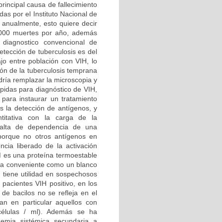
rincipal causa de fallecimiento
as por el Instituto Nacional de
 anualmente, esto quiere decir
 1000 muertes por año, además
 diagnostico convencional de
detección de tuberculosis es del
o entre población con VIH, lo
ón de la tuberculosis temprana
dría remplazar la microscopia y
rápidas para diagnóstico de VIH,
o para instaurar un tratamiento
s la detección de antígenos, y
ntitativa con la carga de la
 falta de dependencia de una
orque no otros antígenos en
ncia liberado de la activación
M es una proteína termoestable
sea conveniente como un blanco
e tiene utilidad en sospechosos
 pacientes VIH positivo, en los
e bacilos no se refleja en el
an en particular aquellos con
élulas / ml). Además se ha
nemia sistémica secundaria a