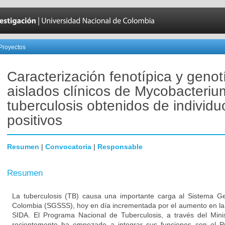
Proyectos
Caracterización fenotípica y genot
aislados clínicos de Mycobacteriu
tuberculosis obtenidos de individ
positivos
Resumen
|
Convocatoria
|
Responsable
Resumen
La tuberculosis (TB) causa una importante carga al Sistema G
Colombia (SGSSS), hoy en día incrementada por el aumento en la 
SIDA. El Programa Nacional de Tuberculosis, a través del Minis
recientemente ha empezado a integrar sus funciones con el 