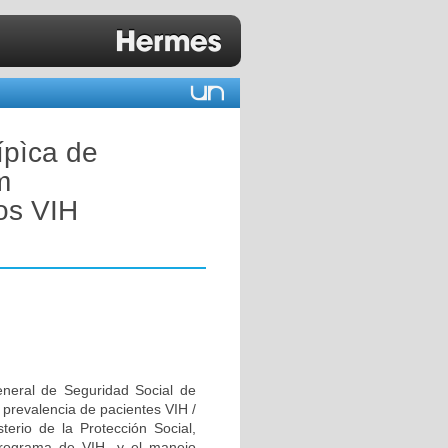
ípìca de
m
uos VIH
eneral de Seguridad Social de
prevalencia de pacientes VIH /
terio de la Protección Social,
Programa de VIH, y el manejo