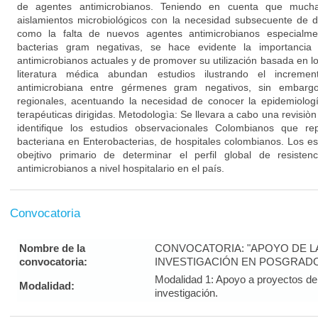
de agentes antimicrobianos. Teniendo en cuenta que muc
aislamientos microbiológicos con la necesidad subsecuente de d
como la falta de nuevos agentes antimicrobianos especialme
bacterias gram negativas, se hace evidente la importancia
antimicrobianos actuales y de promover su utilización basada en los
literatura médica abundan estudios ilustrando el incremen
antimicrobiana entre gérmenes gram negativos, sin embargo 
regionales, acentuando la necesidad de conocer la epidemiologí
terapéuticas dirigidas. Metodologìa: Se llevara a cabo una revisiòn 
identifique los estudios observacionales Colombianos que rep
bacteriana en Enterobacterias, de hospitales colombianos. Los es
obejtivo primario de determinar el perfil global de resisten
antimicrobianos a nivel hospitalario en el país.
Convocatoria
Nombre de la
CONVOCATORIA: "APOYO DE LA 
convocatoria:
INVESTIGACIÓN EN POSGRADO
Modalidad 1: Apoyo a proyectos de 
Modalidad:
investigación.