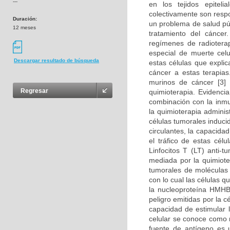
---
en los tejidos epitel
colectivamente son resp
Duración:
un problema de salud púb
12 meses
tratamiento del cánce
regímenes de radioterap
especial de muerte cel
Descargar resultado de búsqueda
estas células que expli
cáncer a estas terapia
murinos de cáncer [3]
Regresar
quimioterapia. Evidenci
combinación con la inmu
la quimioterapia adminis
células tumorales induci
circulantes, la capacida
el tráfico de estas cél
Linfocitos T (LT) anti-
mediada por la quimioter
tumorales de moléculas 
con lo cual las células q
la nucleoproteína HMHB
peligro emitidas por la 
capacidad de estimular 
celular se conoce como 
fuente de antígeno es u