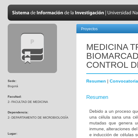
Proyectos
MEDICINA T
BIOMARCAD
CONTROL D
Resumen
|
Convocatoria
Sede:
Bogotá
Resumen
Facultad:
2- FACULTAD DE MEDICINA
Debido a un proceso que
Dependencia:
una célula sana una cél
2- DEPARTAMENTO DE MICROBIOLOGÍA
mutadas que genera una
inmune, alteraciones del 
Lugar:
e inducción de células 