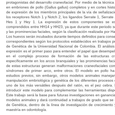
protagonistas del desarrollo craneofacial. Por medio de la técnica 
en embriones de pollo (Gallus gallus) completos y en cortes histo
de expresión de los miembros principales de la vía de señalizació
los receptores Notch 1 y Notch 2, los ligandos Serrate 1, Serrate 
Hes 1 y Hey 1. La expresión de estos componentes se estu
comprendidos entre HH14 y HH23, ya que durante este periodo se
y las prominencias faciales, según la clasificación realizada por
Los huevos serán incubados durante tiempos definidos para conse
correspondientes según los protocolos establecidos en trabajos pre
de Genética de la Universidad Nacional de Colombia. El análisis 
expresión es el primer paso para entender el papel que desempeñ
en el complejo proceso de formación de las estructuras cra
específicamente en los arcos branquiales y las prominencias faci
de estas estructuras generan malformaciones craneofaciales com
síndromes de primer arco, entre otros. El modelo en pollo ha
estudios previos, sin embargo, otros modelos animales manejan 
manipulación embriológica y genética de los diferentes procesos 
uno de los más versátiles después del ratón, es el pez cebra
introducir este modelo para complementar las herramientas dispo
Este trabajo será la base para futuras investigaciones en gananci
modelos animales y dará continuidad a trabajos de grado que se e
de Genética, dentro de la línea de investigación de crecimiento 
maestría en odontología.