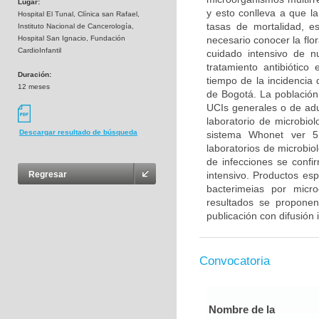
Lugar:
y esto conlleva a que la
Hospital El Tunal, Clínica san Rafael,
tasas de mortalidad, es
Instituto Nacional de Cancerología,
Hospital San Ignacio, Fundación
necesario conocer la flo
CardioInfantil
cuidado intensivo de n
tratamiento antibiótico
Duración:
tiempo de la incidencia 
12 meses
de Bogotá. La población 
UCIs generales o de adu
laboratorio de microbiol
Descargar resultado de búsqueda
sistema Whonet ver 5
laboratorios de microbiol
de infecciones se confi
intensivo. Productos esp
Regresar
bacterimeias por micr
resultados se propone
publicación con difusión 
Convocatoria
Nombre de la