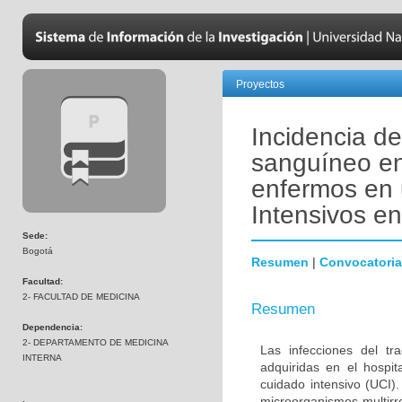
Proyectos
Incidencia de
sanguíneo en
enfermos en 
Intensivos e
Sede:
Bogotá
Resumen
|
Convocatoria
Facultad:
2- FACULTAD DE MEDICINA
Resumen
Dependencia:
2- DEPARTAMENTO DE MEDICINA
Las infecciones del tr
INTERNA
adquiridas en el hospi
cuidado intensivo (UCI)
microorganismos multirr