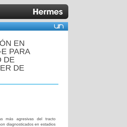
IÓN EN
-E PARA
D DE
CER DE
s más agresivas del tracto
 son diagnosticados en estadios