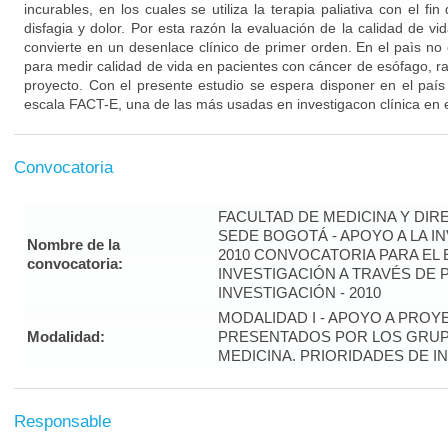
incurables, en los cuales se utiliza la terapia paliativa con el fi
disfagia y dolor. Por esta razón la evaluación de la calidad de vi
convierte en un desenlace clínico de primer orden. En el paìs no
para medir calidad de vida en pacientes con cáncer de esófago, ra
proyecto. Con el presente estudio se espera disponer en el país
escala FACT-E, una de las más usadas en investigacon clínica en e
Convocatoria
FACULTAD DE MEDICINA Y DIR
SEDE BOGOTÁ - APOYO A LA I
Nombre de la
2010 CONVOCATORIA PARA EL 
convocatoria:
INVESTIGACIÓN A TRAVÉS DE
INVESTIGACIÓN - 2010
MODALIDAD I - APOYO A PROY
Modalidad:
PRESENTADOS POR LOS GRUP
MEDICINA. PRIORIDADES DE I
Responsable