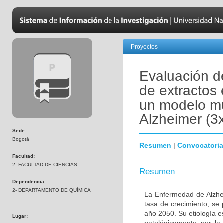
Proyectos
Evaluación de
de extractos
un modelo mu
Alzheimer (3
Sede:
Bogotá
Resumen
|
Convocatoria
Facultad:
2- FACULTAD DE CIENCIAS
Resumen
Dependencia:
2- DEPARTAMENTO DE QUÍMICA
La Enfermedad de Alzhe
tasa de crecimiento, se
año 2050. Su etiología e
Lugar:
patológicamente por la