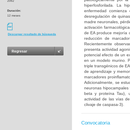
2062
hiperfosforilada. La h
enfermedad comienza c
Duración:
12 meses
desregulación de quinas
madre neuronales, pérdi
activación farmacológic
de EA produce mejoría c
Descargar resultado de búsqueda
reducción de marcadore
Recientemente observa
presenta actividad agoni
Regresar
potencial efecto de un e
en un modelo murino. Pa
triple transgénicos de E
de aprendizaje y memor
marcadores proinflamato
Adicionalmente, se estud
neuronas hipocampales f
beta y proteína Tau), 
actividad de las vías d
clivaje de caspasa-3).
Convocatoria