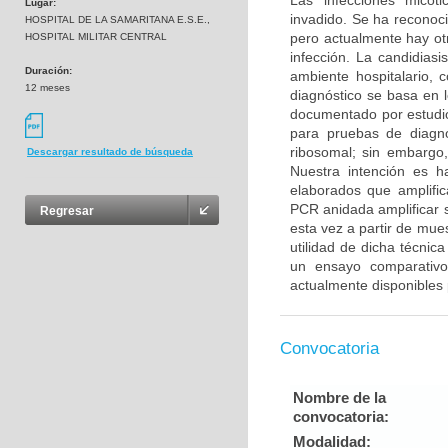
Las infecciones micót
Lugar:
invadido. Se ha reconoc
HOSPITAL DE LA SAMARITANA E.S.E.,
pero actualmente hay otr
HOSPITAL MILITAR CENTRAL
infección. La candidiasi
Duración:
ambiente hospitalario, 
12 meses
diagnóstico se basa en 
documentado por estudio
para pruebas de diagnó
ribosomal; sin embargo,
Descargar resultado de búsqueda
Nuestra intención es h
elaborados que amplifi
PCR anidada amplificar 
Regresar
esta vez a partir de mue
utilidad de dicha técni
un ensayo comparativo 
actualmente disponibles 
Convocatoria
Nombre de la
convocatoria:
Modalidad: