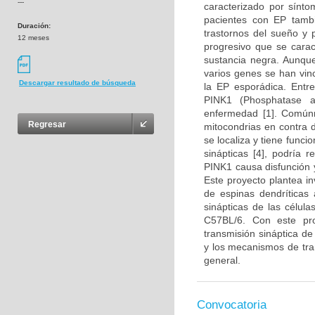
---
caracterizado por sínto
pacientes con EP tambi
Duración:
trastornos del sueño y 
12 meses
progresivo que se carac
sustancia negra. Aunqu
varios genes se han vin
Descargar resultado de búsqueda
la EP esporádica. Entr
PINK1 (Phosphatase a
enfermedad [1]. Comúnm
Regresar
mitocondrias en contra 
se localiza y tiene funci
sinápticas [4], podría r
PINK1 causa disfunción 
Este proyecto plantea in
de espinas dendríticas 
sinápticas de las célul
C57BL/6. Con este pr
transmisión sináptica d
y los mecanismos de tra
general.
Convocatoria