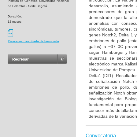
Introducción: La vía de 
Instituto de Genética, Universidad Nacional
desarrollo, asumiendo 
de Colombia - Sede Bogotá
predecesores de gran p
Duración:
demostrado que la alt
12 meses
anomalías con consecu
sindrómicas, tumores, cá
genes Notch2, Delta 1 y
embriones de pollo (est
Descargar resultado de búsqueda
gallus) a ~37 0C proven
según Hamburger y Hamil
muestras se seccionar
Regresar
electrónico marca Kaika®
Universidad de Pompeu F
Delta1 (Dll1). Resultado
de señalización Notch 
embriones de pollo, d
señalización Notch obten
investigación de Biolo
fundamental para propon
conocer más detalladamen
derivadas de la variación
Convocatoria