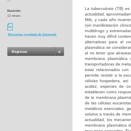
---
La tuberculosis (TB) e
Duración:
actualidad, aproximadame
12 meses
Mtb, y cada año mueren
(sin manifestación clíni
multidrogo y extremada
Descargar resultado de búsqueda
hacen muy difícil conten
alternativas para el c
plasmática se considera
Regresar
al no tener que atravesa
membrana plasmática 
transportadoras de meta
estar relacionados con l
permite resistir a la es
células hospedera, así
acidez, especies de ox
establecen como respuest
de la membrana plasmáti
de las células eucariot
metálicos esenciales, g
solutos a través de memb
actualidad, los mecani
membrana plasmática de
muy poco conocidos. El p