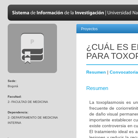
Proyectos
¿CUÁL ES 
PARA TOXO
Resumen
|
Convocatoria
Sede:
Bogotá
Resumen
Facultad:
La toxoplasmosis es un
2- FACULTAD DE MEDICINA
frecuente de coriorretin
Dependencia:
de daño visual permanen
2- DEPARTAMENTO DE MEDICINA
importante establecer cu
INTERNA
existe controversia en c
El tratamiento ideal es 
lesiones y reducir la rec