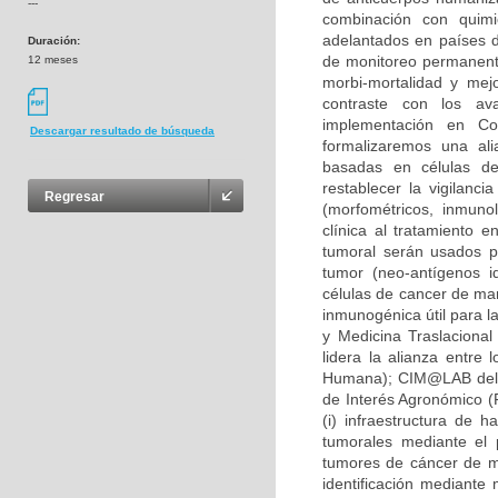
---
combinación con quimio
adelantados en países d
Duración:
de monitoreo permanente
12 meses
morbi-mortalidad y mej
contraste con los av
implementación en Co
Descargar resultado de búsqueda
formalizaremos una ali
basadas en células den
restablecer la vigilanci
Regresar
(morfométricos, inmunol
clínica al tratamiento
tumoral serán usados pa
tumor (neo-antígenos i
células de cancer de mam
inmunogénica útil para l
y Medicina Traslacional
lidera la alianza entre 
Humana); CIM@LAB del i
de Interés Agronómico (F
(i) infraestructura de 
tumorales mediante el 
tumores de cáncer de ma
identificación mediante 