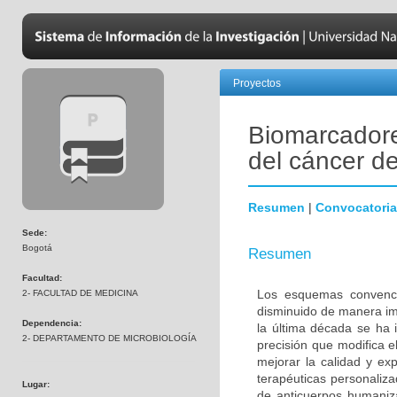
Proyectos
Biomarcadore
del cáncer 
Resumen
|
Convocatoria
Sede:
Bogotá
Resumen
Facultad:
Los esquemas convenci
2- FACULTAD DE MEDICINA
disminuido de manera im
Dependencia:
la última década se ha 
2- DEPARTAMENTO DE MICROBIOLOGÍA
precisión que modifica e
mejorar la calidad y ex
terapéuticas personalizad
Lugar:
de anticuerpos humaniza