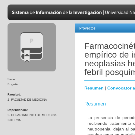
Proyectos
Farmacocinét
empírico de 
neoplasias h
febril posqui
Sede:
Bogotá
Resumen
|
Convocatoria
Facultad:
2- FACULTAD DE MEDICINA
Resumen
Dependencia:
2- DEPARTAMENTO DE MEDICINA
La presencia de period
INTERNA
recibiendo tratamiento 
neutropenia, dejan al p
pueden tener en morbili