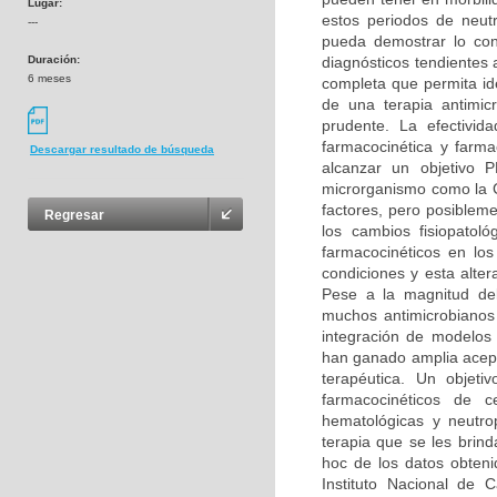
Lugar:
estos periodos de neu
---
pueda demostrar lo cont
Duración:
diagnósticos tendientes 
6 meses
completa que permita ide
de una terapia antimic
prudente. La efectivid
farmacocinética y farma
Descargar resultado de búsqueda
alcanzar un objetivo P
microrganismo como la C
factores, pero posiblem
Regresar
los cambios fisiopatol
farmacocinéticos en lo
condiciones y esta alte
Pese a la magnitud de
muchos antimicrobianos
integración de modelos
han ganado amplia acept
terapéutica. Un objeti
farmacocinéticos de c
hematológicas y neutrop
terapia que se les brind
hoc de los datos obteni
Instituto Nacional de 