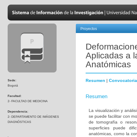
Proyectos
Deformacione
Aplicadas a l
Anatómicas
Resumen
|
Convocatoria
Sede:
Bogotá
Resumen
Facultad:
2- FACULTAD DE MEDICINA
La visualización y análi
Dependencia:
se puede facilitar con m
2- DEPARTAMENTO DE IMÁGENES
de tomografía o reson
DIAGNÓSTICAS
superficies puede dif
anatómicas, como la cor