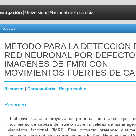
Proyectos
MÉTODO PARA LA DETECCIÓN 
RED NEURONAL POR DEFECTO
IMÁGENES DE FMRI CON
MOVIMIENTOS FUERTES DE C
Resumen
|
Convocatoria
|
Responsable
Resumen
El objetivo de este proyecto es proponer un método que red
movimiento de cabeza del sujeto sobre la calidad de las imáge
Magnética funcional (fMRI). Este proyecto pretende igualmen
necesaria para detectar correctamente la Red Neuronal por D