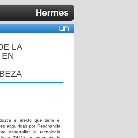
DE LA
 EN
ABEZA
uzca el efecto que tiene el
nes adquiridas por Resonancia
te desarrollar la tecnología
efecto (DMN), un complejo de