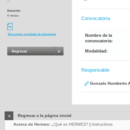
--
---
Duración:
6 meses
Convocatoria
Descargar resultado de búsqueda
Nombre de la
convocatoria:
Modalidad:
Regresar
Responsable
Gonzalo Humberto A
Regresar a la página inicial
Acerca de Hermes:
¿Qué es HERMES?
|
Instructivos