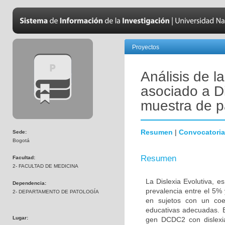
Proyectos
Análisis de 
asociado a Di
muestra de p
Resumen
|
Convocatoria
Sede:
Bogotá
Resumen
Facultad:
2- FACULTAD DE MEDICINA
La Dislexia Evolutiva, 
Dependencia:
prevalencia entre el 5% 
2- DEPARTAMENTO DE PATOLOGÍA
en sujetos con un coef
educativas adecuadas. El
Lugar:
gen DCDC2 con dislexi