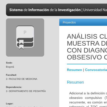
Proyectos
ANÁLISIS C
MUESTRA D
CON DIAGN
OBSESIVO 
Sede:
Bogotá
Resumen
|
Convocatoria
Facultad:
2- FACULTAD DE MEDICINA
Resumen
Dependencia:
2- DEPARTAMENTO DE PEDIATRÍA
Adicional a la definición
obsesivo compulsivo 
recurrente, es común en
Lugar:
referencia al TOC comi