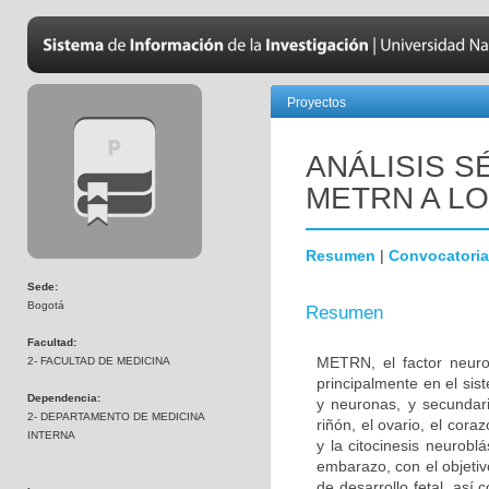
Proyectos
ANÁLISIS S
METRN A LO
Resumen
|
Convocatoria
Sede:
Bogotá
Resumen
Facultad:
METRN, el factor neurot
2- FACULTAD DE MEDICINA
principalmente en el sist
Dependencia:
y neuronas, y secundar
2- DEPARTAMENTO DE MEDICINA
riñón, el ovario, el cor
INTERNA
y la citocinesis neurobl
embarazo, con el objetiv
de desarrollo fetal, así