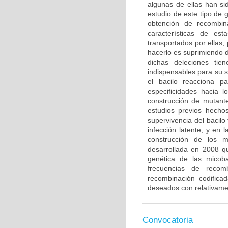
algunas de ellas han si
estudio de este tipo de 
obtención de recombin
características de es
transportados por ellas,
hacerlo es suprimiendo 
dichas deleciones tien
indispensables para su 
el bacilo reacciona p
especificidades hacia l
construcción de mutant
estudios previos hecho
supervivencia del bacilo
infección latente; y en 
construcción de los 
desarrollada en 2008 q
genética de las micoba
frecuencias de recom
recombinación codifica
deseados con relativament
Convocatoria