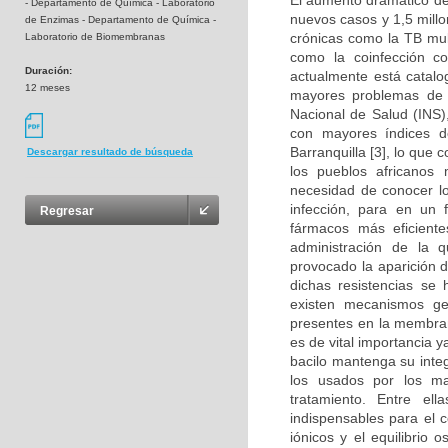
El aumento dramático de 
- Departamento de Química - Laboratorio
nuevos casos y 1,5 millo
de Enzimas - Departamento de Química -
crónicas como la TB mul
Laboratorio de Biomembranas
como la coinfección c
Duración:
actualmente está catal
12 meses
mayores problemas de s
Nacional de Salud (INS)
con mayores índices d
Barranquilla [3], lo que
Descargar resultado de búsqueda
los pueblos africanos 
necesidad de conocer lo
infección, para en un 
Regresar
fármacos más eficient
administración de la q
provocado la aparición 
dichas resistencias se
existen mecanismos ge
presentes en la membran
es de vital importancia 
bacilo mantenga su inte
los usados por los ma
tratamiento. Entre e
indispensables para el 
iónicos y el equilibrio 