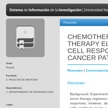
Proyectos
CHEMOTHER
THERAPY EL
CELL RESPO
CANCER PA
Sede:
Bogotá
Resumen
|
Convocatoria
Facultad:
2- FACULTAD DE MEDICINA
Resumen
Dependencia:
2- DEPARTAMENTO DE MICROBIOLOGÍA
Background: Experimental
tumor therapy regimens g
responses, however, de
Lugar:
cells continues to be 