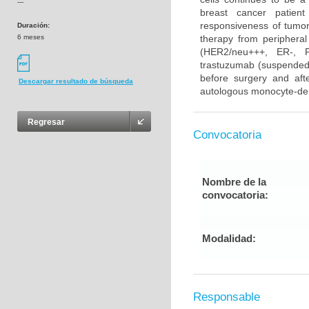
---
breast cancer patient
responsiveness of tumor 
Duración:
6 meses
therapy from periphera
(HER2/neu+++, ER-, PR
trastuzumab (suspended 
before surgery and afte
Descargar resultado de búsqueda
autologous monocyte-deri
Regresar
Convocatoria
Nombre de la
convocatoria:
Modalidad:
Responsable