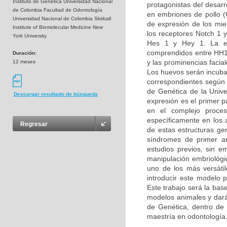
Instituto de Genética Universidad Nacional
protagonistas del desarro
de Colombia Facultad de Odontología
en embriones de pollo (G
Universidad Nacional de Colombia Skirball
de expresión de los miem
Institute of Biomolecular Medicine New
los receptores Notch 1 y
York University
Hes 1 y Hey 1. La ex
comprendidos entre HH14
Duración:
y las prominencias facia
12 meses
Los huevos serán incuba
correspondientes según l
de Genética de la Unive
Descargar resultado de búsqueda
expresión es el primer 
en el complejo proces
específicamente en los 
Regresar
de estas estructuras ge
síndromes de primer ar
estudios previos, sin e
manipulación embriológic
uno de los más versáti
introducir este modelo 
Este trabajo será la bas
modelos animales y dará 
de Genética, dentro de l
maestría en odontología