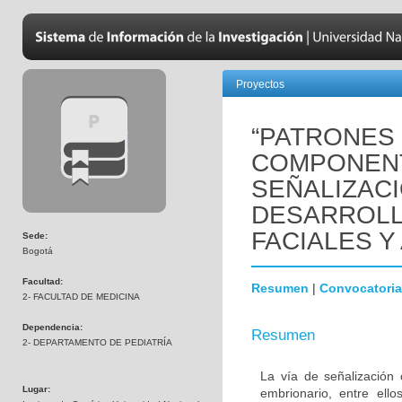
Proyectos
“PATRONES
COMPONENT
SEÑALIZAC
DESARROLL
FACIALES Y
Sede:
Bogotá
Facultad:
Resumen
|
Convocatoria
2- FACULTAD DE MEDICINA
Dependencia:
Resumen
2- DEPARTAMENTO DE PEDIATRÍA
La vía de señalización 
Lugar:
embrionario, entre ello