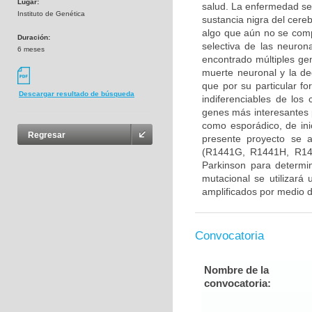
Lugar:
salud. La enfermedad se
Instituto de Genética
sustancia nigra del cere
algo que aún no se com
Duración:
selectiva de las neuron
6 meses
encontrado múltiples gen
muerte neuronal y la d
que por su particular f
Descargar resultado de búsqueda
indiferenciables de lo
genes más interesantes 
como esporádico, de ini
Regresar
presente proyecto se 
(R1441G, R1441H, R14
Parkinson para determin
mutacional se utilizará
amplificados por medio d
Convocatoria
Nombre de la
convocatoria: