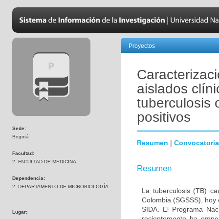
Proyectos
Caracterizaci
aislados clí
tuberculosis 
positivos
Sede:
Bogotá
Resumen
|
Convocatoria
Facultad:
2- FACULTAD DE MEDICINA
Resumen
Dependencia:
2- DEPARTAMENTO DE MICROBIOLOGÍA
La tuberculosis (TB) c
Colombia (SGSSS), hoy e
SIDA. El Programa Nacio
Lugar:
recientemente ha empe