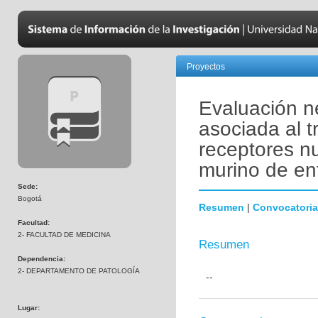
Proyectos
Evaluación n
asociada al 
receptores n
murino de en
Sede:
Bogotá
Resumen
|
Convocatoria
Facultad:
2- FACULTAD DE MEDICINA
Resumen
Dependencia:
2- DEPARTAMENTO DE PATOLOGÍA
--
Lugar: