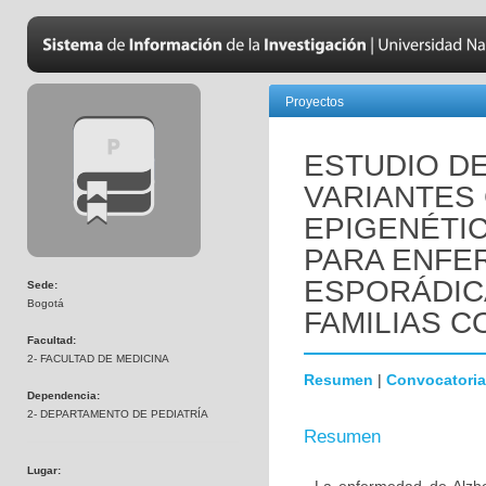
Proyectos
ESTUDIO D
VARIANTES
EPIGENÉTI
PARA ENFE
ESPORÁDIC
Sede:
Bogotá
FAMILIAS C
Facultad:
2- FACULTAD DE MEDICINA
Resumen
|
Convocatoria
Dependencia:
2- DEPARTAMENTO DE PEDIATRÍA
Resumen
Lugar: