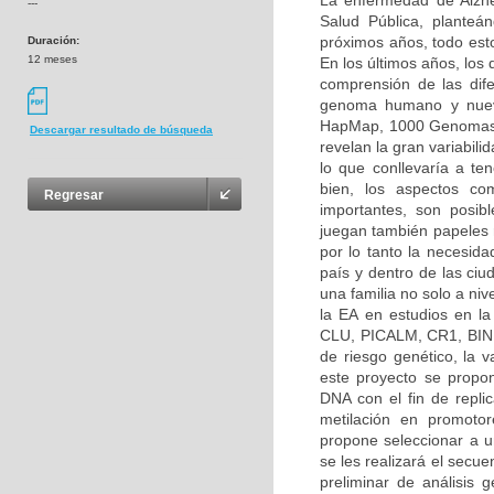
La enfermedad de Alzh
---
Salud Pública, planteá
próximos años, todo esto
Duración:
12 meses
En los últimos años, los
comprensión de las dif
genoma humano y nuevo
HapMap, 1000 Genomas, 
Descargar resultado de búsqueda
revelan la gran variabilid
lo que conllevaría a ten
bien, los aspectos co
Regresar
importantes, son posibl
juegan también papeles 
por lo tanto la necesida
país y dentro de las ciu
una familia no solo a ni
la EA en estudios en l
CLU, PICALM, CR1, BIN1
de riesgo genético, la
este proyecto se propon
DNA con el fin de repli
metilación en promoto
propone seleccionar a un
se les realizará el secu
preliminar de análisis