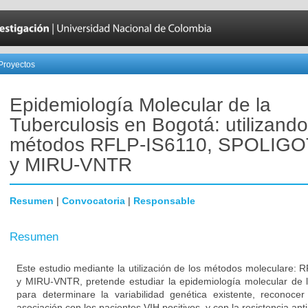
Proyectos
Epidemiología Molecular de la
Tuberculosis en Bogotá: utilizando
métodos RFLP-IS6110, SPOLIG
y MIRU-VNTR
Resumen
|
Convocatoria
|
Responsable
Resumen
Este estudio mediante la utilización de los métodos molecular
y MIRU-VNTR, pretende estudiar la epidemiología molecular de l
para determinare la variabilidad genética existente, reconocer
asociación con los pacientes VIH positivos, y con la resistencia an