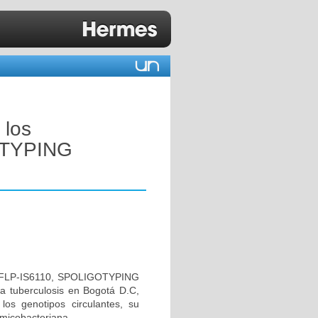
 los
OTYPING
e: RFLP-IS6110, SPOLIGOTYPING
a tuberculosis en Bogotá D.C,
 los genotipos circulantes, su
timicobacteriana.