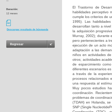
---
El Trastorno de Desarr
Duración:
habilidades perceptivo
12 meses
cumple los criterios de u
1995). Las habilidades
desarrollan tanto a nive
Descargar resultado de búsqueda
la adquisición progresi
Murray, 2002); durante e
pero pertenecientes a t
Regresar
ejecución de un acto mot
adaptación a las demand
niños en actividades de 
otros; actividades acadé
de esparcimiento como e
diferentes escenarios es
a través de la experien
procesos relacionados e
una respuesta al estímul
Muy pocos estudios han
coordinación. Recient
problemas de coordinació
(TDAH) en Holanda, se e
SNP (Single NucleotidePo
Coordinación (TDC), co