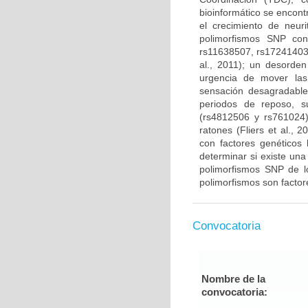
bioinformático se encont
el crecimiento de neuri
polimorfismos SNP co
rs11638507, rs17241403 
al., 2011); un desorden
urgencia de mover la
sensación desagradable
periodos de reposo, s
(rs4812506 y rs761024)
ratones (Fliers et al.,
con factores genéticos 
determinar si existe una
polimorfismos SNP de 
polimorfismos son factore
Convocatoria
Nombre de la
convocatoria: