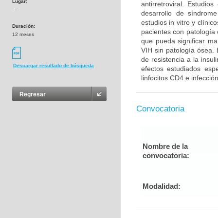
Lugar:
antirretroviral. Estudi
---
desarrollo de síndrom
estudios in vitro y clín
Duración:
pacientes con patología 
12 meses
que pueda significar ma
VIH sin patología ósea.
de resistencia a la insu
Descargar resultado de búsqueda
efectos estudiados esp
linfocitos CD4 e infecció
Regresar
Convocatoria
Nombre de la
convocatoria:
Modalidad: