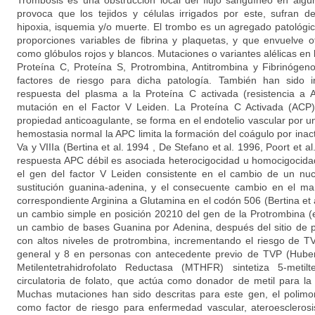
Trombosis es una obstrucción local del flujo sanguíneo en algú
provoca que los tejidos y células irrigados por este, sufran d
hipoxia, isquemia y/o muerte. El trombo es un agregado patológ
proporciones variables de fibrina y plaquetas, y que envuelve
como glóbulos rojos y blancos. Mutaciones o variantes alélicas en 
Proteína C, Proteína S, Protrombina, Antitrombina y Fibrinóge
factores de riesgo para dicha patología. También han sido i
respuesta del plasma a la Proteína C activada (resistencia a
mutación en el Factor V Leiden. La Proteína C Activada (ACP)
propiedad anticoagulante, se forma en el endotelio vascular por un
hemostasia normal la APC limita la formación del coágulo por inacti
Va y VIIIa (Bertina et al. 1994 , De Stefano et al. 1996, Poort et a
respuesta APC débil es asociada heterocigocidad u homocigocida
el gen del factor V Leiden consistente en el cambio de un nuc
sustitución guanina-adenina, y el consecuente cambio en el ma
correspondiente Arginina a Glutamina en el codón 506 (Bertina et a
un cambio simple en posición 20210 del gen de la Protrombina (en
un cambio de bases Guanina por Adenina, después del sitio de p
con altos niveles de protrombina, incrementando el riesgo de T
general y 8 en personas con antecedente previo de TVP (Huber
Metilentetrahidrofolato Reductasa (MTHFR) sintetiza 5-metilt
circulatoria de folato, que actúa como donador de metil para la
Muchas mutaciones han sido descritas para este gen, el polimo
como factor de riesgo para enfermedad vascular, ateroesclerosi