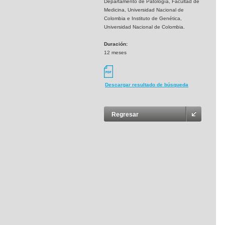
Departamento de Patología, Facultad de
Medicina, Universidad Nacional de
Colombia e Instituto de Genética,
Universidad Nacional de Colombia.
Duración:
12 meses
Descargar resultado de búsqueda
Regresar