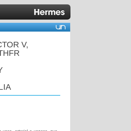
CTOR V,
MTHFR
Y
LIA