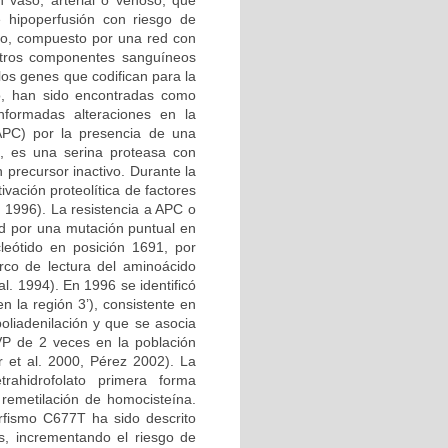
n vaso, arterial o venoso, que
e hipoperfusión con riesgo de
ico, compuesto por una red con
 otros componentes sanguíneos
los genes que codifican para la
no, han sido encontradas como
nformadas alteraciones en la
 APC) por la presencia de una
, es una serina proteasa con
 precursor inactivo. Durante la
vación proteolítica de factores
l. 1996). La resistencia a APC o
d por una mutación puntual en
leótido en posición 1691, por
rco de lectura del aminoácido
l. 1994). En 1996 se identificó
 la región 3’), consistente en
oliadenilación y que se asocia
VP de 2 veces en la población
 et al. 2000, Pérez 2002). La
etrahidrofolato primera forma
 remetilación de homocisteína.
rfismo C677T ha sido descrito
s, incrementando el riesgo de