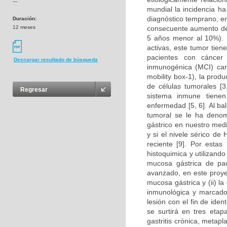
---
mundial la incidencia h
diagnóstico temprano, e
Duración:
12 meses
consecuente aumento de 
5 años menor al 10%). 
activas, este tumor tien
pacientes con cáncer
Descargar resultado de búsqueda
inmunogénica (MCI) car
mobility box-1), la prod
de células tumorales [3,
Regresar
sistema inmune tienen
enfermedad [5, 6]. Al ba
tumoral se le ha denomi
gástrico en nuestro med
y si el nivele sérico d
reciente [9]. Por estas
histoquimica y utilizand
mucosa gástrica de paci
avanzado, en este proyect
mucosa gástrica y (ii) l
inmunológica y marcador
lesión con el fin de iden
se surtirá en tres eta
gastritis crónica, metapla