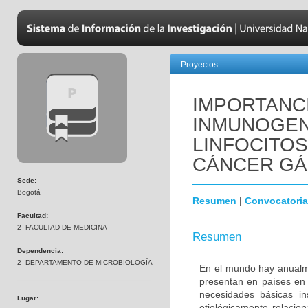
Proyectos
IMPORTANC
INMUNOGENI
LINFOCITOS
CÁNCER GÁ
Sede:
Bogotá
Resumen
|
Convocatoria
Facultad:
2- FACULTAD DE MEDICINA
Resumen
Dependencia:
2- DEPARTAMENTO DE MICROBIOLOGÍA
En el mundo hay anualm
presentan en países en v
necesidades básicas in
Lugar:
etiológicamente relacion