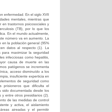
on enfermedad. En el siglo XVII
medades mentales, mientras que
r en trastornos psicosociales y
rculosis (TB), por lo que los
lica. En el mundo actualmente,
 este número va en aumento. La
e en la población general (95%
en datos al respecto (1). La
s para maximizar la seguridad
es infecciosas como hepatitis,
ayor causa de muerte en las
ismos patógenos se incrementa
línica, acceso disminuído a los
ia, insuficiente experticia en
e elementos de seguridad como
 prisioneros que dificulta el
ha sido documentada desde los
 y entre otros presidiarios (2).
iento de las medidas de control
tente y activa, el aislamiento
áreas aireadas y el permitir