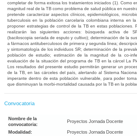
completar de forma exitosa los tratamientos iniciados (1). Como 
magnitud real de la TB como problema de salud pública en nuestra
pretende caracterizar aspectos clínicos, epidemiológicos, microb
tuberculosis en la población carcelaria colombiana interna en l
proponer estrategias de control de la TB en estas poblaciones. P
realizarán las siguientes acciones: búsqueda activa de SR;
(baciloscopia seriada de esputo y cultivo); determinación de la sus
a fármacos antituberculosos de primera y segunda línea; descripci
y sintomatología de los individuos SR; determinación de la prevale
población de estudio; estimación de la magnitud de la co-infe
evaluación de la situación del programa de TB en la cárcel La P
Los resultados del presente estudio permitirán generar un proce
de la TB, en las cárceles del país, alertando al Sistema Naciona
imperante dentro de esta población vulnerable, para poder toma
que disminuyan la morbi-mortalidad causada por la TB en la poblaci
Convocatoria
Nombre de la
Proyectos Jornada Docente
convocatoria:
Modalidad:
Proyectos Jornada Docente