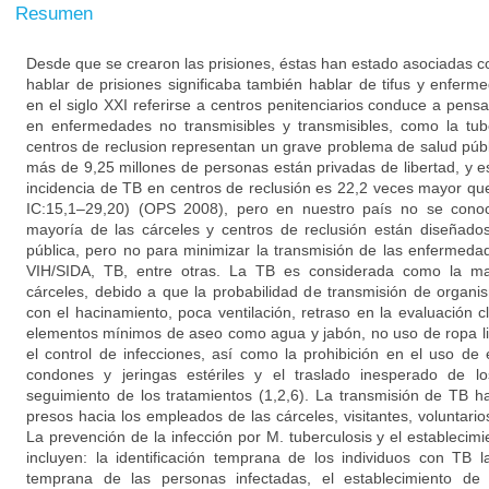
Resumen
Desde que se crearon las prisiones, éstas han estado asociadas c
hablar de prisiones significaba también hablar de tifus y enfer
en el siglo XXI referirse a centros penitenciarios conduce a pensa
en enfermedades no transmisibles y transmisibles, como la tube
centros de reclusion representan un grave problema de salud púb
más de 9,25 millones de personas están privadas de libertad, y
incidencia de TB en centros de reclusión es 22,2 veces mayor qu
IC:15,1–29,20) (OPS 2008), pero en nuestro país no se conoc
mayoría de las cárceles y centros de reclusión están diseñado
pública, pero no para minimizar la transmisión de las enfermedad
VIH/SIDA, TB, entre otras. La TB es considerada como la m
cárceles, debido a que la probabilidad de transmisión de organ
con el hacinamiento, poca ventilación, retraso en la evaluación c
elementos mínimos de aseo como agua y jabón, no uso de ropa limp
el control de infecciones, así como la prohibición en el uso d
condones y jeringas estériles y el traslado inesperado de los
seguimiento de los tratamientos (1,2,6). La transmisión de TB 
presos hacia los empleados de las cárceles, visitantes, voluntarios
La prevención de la infección por M. tuberculosis y el establecim
incluyen: la identificación temprana de los individuos con TB la
temprana de las personas infectadas, el establecimiento de 